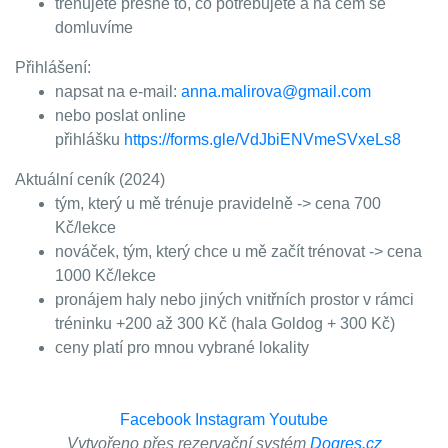
trénujete přesně to, co potřebujete a na čem se
domluvíme
Přihlášení:
napsat na e-mail:
anna.malirova@gmail.com
nebo poslat online
přihlášku
https://forms.gle/VdJbiENVmeSVxeLs8
Aktuální ceník (2024)
tým, který u mě trénuje pravidelně -> cena 700
Kč/lekce
nováček, tým, který chce u mě začít trénovat -> cena
1000 Kč/lekce
pronájem haly nebo jiných vnitřních prostor v rámci
tréninku +200 až 300 Kč (hala Goldog + 300 Kč)
ceny platí pro mnou vybrané lokality
Facebook
Instagram
Youtube
Vytvořeno přes rezervační systém
Dogres.cz