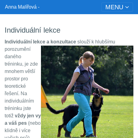
MENU
Anna Malířová -
Individuální lekce
Individuální lekce a konzultace
slouží k hlubšímu
porozumění
daného
tréninku, je zde
mnohem větší
prostor pro
teoretické
řešení. Na
individuálním
tréninku jste
totiž
vždy jen vy
a váš pes
(nebo
klidně i více
vašich psů).