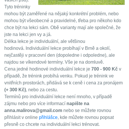
Tyto tréninky
mohou být zaměřené na nějaký konkrétní problém, nebo
mohou být všeobecné a pravidelné, třeba pro někoho kdo
chce být na lekci sám. Obě varianty mají ale společné, že
jste na lekci jen vy a já.
Délka lekce je individuální, ale většinou
hodinová. Individuální lekce probíhají v Brně a okolí,
nejčastěji v pracovní den (dopoledne i odpoledne), ale
najdou se víkendové termíny. Vše je na domluvě.
Cena jedné hodinové individuální lekce je
700 - 900 Kč
v
případě, že trénink probíhá venku. Pokud je trénink ve
vnitřních prostorách, přidává se k ceně i cena za pronájem
(+ 300 Kč)
, nebo za cestu.
Termínů pro individuální lekce není mnoho, v případě
zájmu nebo pro více informací
napište na
anna.malirova@gmail.com
nebo se můžete rovnou
přihlásit v online
přihlášce
, kde můžete rovnou popsat
přesně co chcete na individuální lekci trénovat.